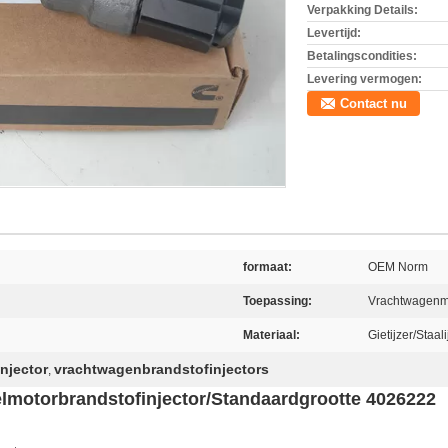
Verpakking Details:
Levertijd:
Betalingscondities:
Levering vermogen:
Contact nu
formaat:
OEM Norm
Toepassing:
Vrachtwagenm
Materiaal:
Gietijzer/Staali
njector
vrachtwagenbrandstofinjectors
,
motorbrandstofinjector/Standaardgrootte 4026222