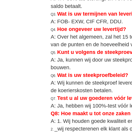
saldo betaalt.
Wat is uw termijnen van lever
Q3.
A: FOB- EXW, CIF CFR, DDU.
Hoe ongeveer uw levertijd?
Q4.
A: Over het algemeen, zal het 15 t
van de punten en de hoeveelheid 
Kunt u volgens de steekproe
Q5.
A: Ja, kunnen wij door uw steekpr
bouwen.
Wat is uw steekproefbeleid?
Q6.
A: Wij kunnen de steekproef lever
de koerierskosten betalen.
Test u al uw goederen vóór l
Q7.
A: Ja, hebben wij 100%-test vóór l
Q8: Hoe maakt u tot onze zaken
A: 1. Wij houden goede kwaliteit 
_wij respecterenen elk klant als
2.