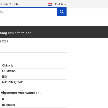
135-64871506
Dutch
search
raag een offerte aan
026222
China is
CUMMINS
ISO
M11 ISM QSM11
n Algemene voorwaarden:
6
negotiate