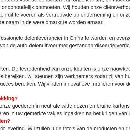
onophoudelijk ontmoeten. Wij houden onze cliëntverhou
en uit te voeren als vertrouwde op onderneming en onze 
rde naam in de wereldmarkt te worden ernaar.
essionele delenleverancier in China te worden en overz
n de auto-delenuitvoer met gestandaardiseerde verrichti
ken. De tevredenheid van onze klanten is onze nauwkeur
 bereiken. wij steunen zijn werknemers zodat zij van h
ces bereiken. Wij vinden innovatieve manieren voor de 
akking?
nze goederen in neutrale witte dozen en bruine kartons in
eren in uw gemerkte vakjes inpakken na het krijgen van u
den?
ór levering. Wij zullen u de foto's van de producten en 