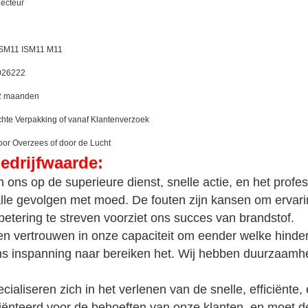
jecteur
SM11 ISM11 M11
026222
2 maanden
hte Verpakking of vanaf Klantenverzoek
or Overzees of door de Lucht
edrijfwaarde:
 ons op de superieure dienst, snelle actie, en het profe
lle gevolgen met moed. De fouten zijn kansen om ervari
rbetering te streven voorziet ons succes van brandstof.
en vertrouwen in onze capaciteit om eender welke hinder
ns inspanning naar bereiken het. Wij hebben duurzaamh
aliseren zich in het verlenen van de snelle, efficiënte,
oriënteerd voor de behoeften van onze klanten, en moet 