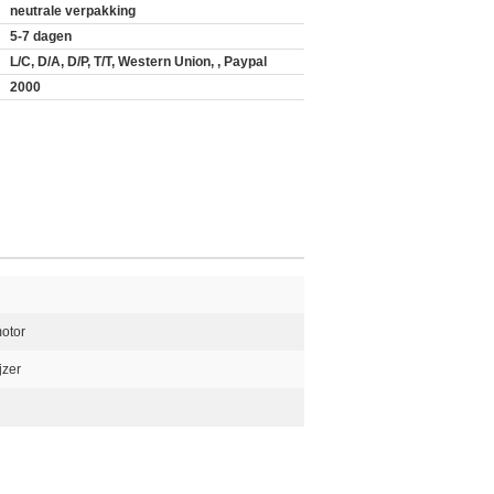
neutrale verpakking
5-7 dagen
L/C, D/A, D/P, T/T, Western Union, , Paypal
2000
otor
jzer