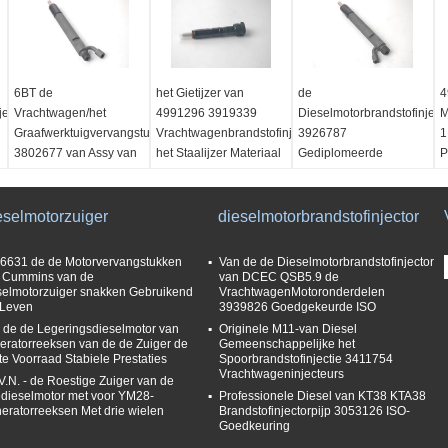
6BT de
het Gietijzer van
de
4
ector,
Vrachtwagen/het
4991296 3919339
Dieselmotorbrandstofinject
M
Graafwerktuigvervangstukken
Vrachtwagenbrandstofinjectors/Van
3926787
1
3802677 van Assy van
het Staalijzer Materiaal
Gediplomeerde
P
de
3802648 ISO van 6CT
naam:
G
dieselmotorbrandstofinjector
6CT8.3
vrachtwagenbrandstofinjectors
T
eselmotorzuiger
naam:
Garantie:
12 Maanden
dieselmotorbrandstofinjector
naam:
12 Monthstruck-
K
:
Brandstofinjectorassemblage
Deel no:
4991296
brandstofinjectors
k
Type:
Injecteur
3919339
formaat:
STD
M
6631 de de Motorvervangstukken
Van de de Dieselmotorbrandstofinjector
formaat:
STD
Materiaal:
Het Ijzer van
Kwaliteit:
uitstekende
h
 Cummins van de
van DCEC QSB5.9 de
selmotorzuiger snakken Gebruikend
VrachtwagenMotoronderdelen
Kwaliteit:
uitstekende
het Gietijzerstaal
kwaliteit
 Leven
3939826 Goedgekeurde ISO
kwaliteit
Toepassing:
 de de Legeringsdieselmotor van
Originele M11-van Diesel
Vrachtwagenmotor
eratorreeksen van de de Zuiger de
Gemeenschappelijke het
te Voorraad Stabiele Prestaties
Spoorbrandstofinjectie 3411754
Vrachtwageninjecteurs
V.N. - de Roestige Zuiger van de
edieselmotor met voor YM28-
Professionele Diesel van KT38 KTA38
eratorreeksen Met drie wielen
Brandstofinjectorpijp 3053126 ISO-
Goedkeuring