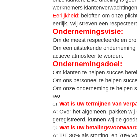
werknemers klantenverwachtingen 
Eerlijkheid:
beloften om onze plicht
eerlijk. Wij streven een respectee
Ondernemingsvisie:
Om de meest respecteerde en prof
Om een uitstekende onderneming va
actieve atmosfeer te worden.
Ondernemingsdoel:
Om klanten te helpen succes berei
Om ons personeel te helpen succes
Om onze onderneming te helpen suc
FAQ
Wat is uw termijnen van verp
Q1.
A: Over het algemeen, pakken wij o
geregistreerd, kunnen wij de goed
Wat is uw betalingsvoorwaar
Q2.
A: T/T 30% als storting, en 70% vó