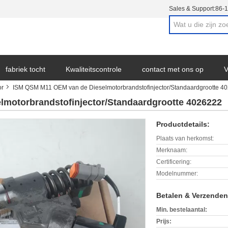
Sales & Support:
86-
fabriek tocht
Kwaliteitscontrole
contact met ons op
V
or
ISM QSM M11 OEM van de Dieselmotorbrandstofinjector/Standaardgrootte 4
motorbrandstofinjector/Standaardgrootte 4026222
Productdetails:
Plaats van herkomst:
Merknaam:
Certificering:
Modelnummer:
Betalen & Verzende
Min. bestelaantal:
Prijs: