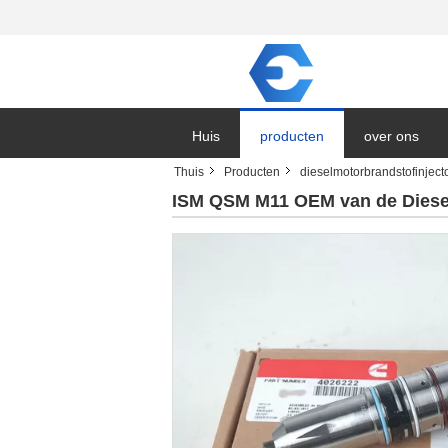
Huis
producten
over ons
Thuis
Producten
dieselmotorbrandstofinject
ISM QSM M11 OEM van de Diesel