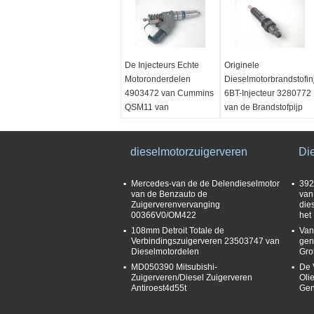
De Injecteurs Echte
Originele
Motoronderdelen
Dieselmotorbrandstofinj
4903472 van Cummins
6BT-Injecteur 3280772
QSM11 van
van de Brandstofpijp
bouwmachines
naam:
Assy
naam:
brandstofinjector
Brandstofinjectorassemblage
dieselmotorzuigerveren
Garantie:
12 Maanden
Di
Deelnaam:
Naam van het product
Brandstofpomp
Injecteur
Mercedes-van de de Delendieselmotor
392
Deel no:
4903472
Deel no:
3280772
van de Benzauto de
van
Zuigerverenvervanging
die
model:
ISM11 QSM11
00366V0/OM422
het
108mm Detroit Totale de
Van
Verbindingszuigerveren 23503747 van
gen
Dieselmotordelen
Gro
MD050390 Mitsubishi-
De 
Zuigerveren/Diesel Zuigerveren
Oli
Antiroest4d55t
Gen