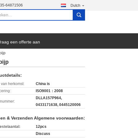
135-64871506
Dutch
search
raag een offerte aan
pijp
pijp
uctdetails:
 van herkomst:
China is
icering:
ISO9001：2008
DLLA157P964,
lnummer:
0433171638, 0445120006
len & Verzenden Algemene voorwaarden:
estelaantal:
12pcs
Discuss