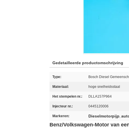
Gedetailleerde productomschrijving
Type:
Bosch Diesel Gemeenscha
Materiaal:
hoge snelheidsstaal
Het stempelen nr.:
DLLA157P964
Injecteur nr.:
0445120006
Dieselmotorpijp
aut
Markeren:
,
Benz/Volkswagen-Motor van een 