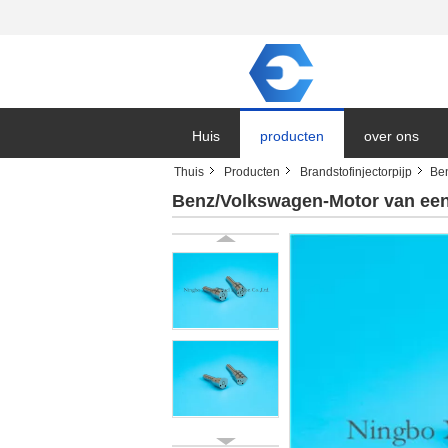
Huis
producten
over ons
Thuis
Producten
Brandstofinjectorpijp
Ben
Benz/Volkswagen-Motor van een 