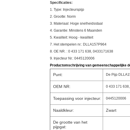
Specificaties:
1. Type: Injecteurspijp
2. Grootte: Norm
3. Materiaal: Hoge snelheidsstaal
4. Garantie: Minstens 6 Maanden
5. Kwaliteit: Hoog - kwaliteit
7. Het stempelen nr.: DLLA157P964
8. OE NR. : 0 433 171 638, 0433171638
9. Injecteur Nr.: 0445120006
Productomschrijving van gemeenschappelijke de 
Punt:
De Pijp DLLA1
OEM NR:
0 433 171 638
Toepassing voor injecteur:
0445120006
Naaldkleur:
Zwart
De grootte van het
pijpgat: