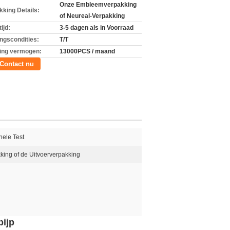
Onze Embleemverpakking
kking Details:
of Neureal-Verpakking
ijd:
3-5 dagen als in Voorraad
ingscondities:
T/T
ing vermogen:
13000PCS / maand
Contact nu
nele Test
king of de Uitvoerverpakking
pijp