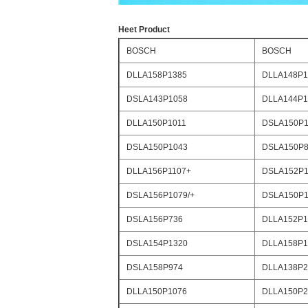
Heet Product
BOSCH
BOSCH
DLLA158P1385
DLLA148P1
DSLA143P1058
DLLA144P1
DLLA150P1011
DSLA150P1
DSLA150P1043
DSLA150P8
DLLA156P1107+
DSLA152P1
DSLA156P1079/+
DSLA150P1
DSLA156P736
DLLA152P1
DSLA154P1320
DLLA158P1
DSLA158P974
DLLA138P2
DLLA150P1076
DLLA150P2