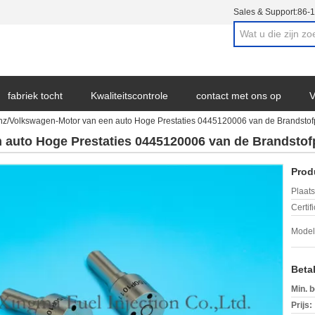
Sales & Support:
86-
fabriek tocht
Kwaliteitscontrole
contact met ons op
V
z/Volkswagen-Motor van een auto Hoge Prestaties 0445120006 van de Brandstof
auto Hoge Prestaties 0445120006 van de Brandstof
Prod
Plaats
Certif
Mode
Beta
Min. b
Prijs: