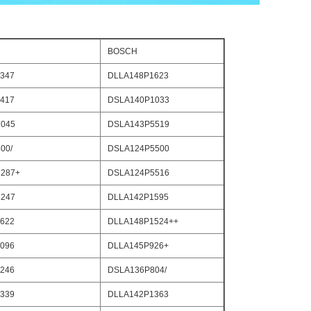
BOSCH
347
DLLA148P1623
417
DSLA140P1033
045
DSLA143P5519
00/
DSLA124P5500
287+
DSLA124P5516
247
DLLA142P1595
622
DLLA148P1524++
096
DLLA145P926+
246
DSLA136P804/
339
DLLA142P1363