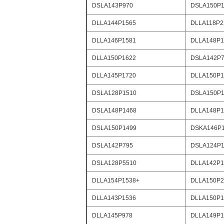
DSLA143P970
DSLA150P1
DLLA144P1565
DLLA118P2
DLLA146P1581
DLLA148P1
DLLA150P1622
DSLA142P
DLLA145P1720
DLLA150P1
DSLA128P1510
DSLA150P1
DSLA148P1468
DLLA148P1
DSLA150P1499
DSKA146P
DSLA142P795
DSLA124P1
DSLA128P5510
DLLA142P1
DLLA154P1538+
DLLA150P2
DLLA143P1536
DLLA150P1
DLLA145P978
DLLA149P1