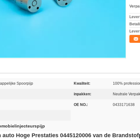
Verpa
Levert
Betal
Lever
ppelijke Spoorpijp
Kwaliteit:
100% professio
inpakken:
Neutrale Verpak
OE NO.:
0433171638
omobielinjecteurspijp
auto Hoge Prestaties 0445120006 van de Brandstof