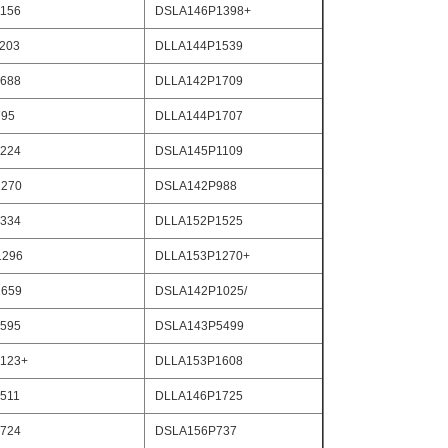
156
DSLA146P1398+
203
DLLA144P1539
688
DLLA142P1709
795
DLLA144P1707
224
DSLA145P1109
270
DSLA142P988
334
DLLA152P1525
1296
DLLA153P1270+
659
DSLA142P1025/
595
DSLA143P5499
123+
DLLA153P1608
511
DLLA146P1725
724
DSLA156P737