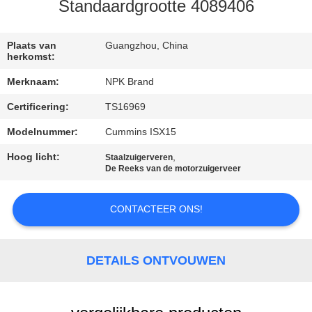
Standaardgrootte 4089406
CONTACT
MET
Plaats van
Guangzhou, China
herkomst:
ONS
Merknaam:
NPK Brand
OP
Certificering:
TS16969
Modelnummer:
Cummins ISX15
VERZOEK
OM
Hoog licht:
,
Staalzuigerveren
De Reeks van de motorzuigerveer
EEN
CITAAT
CONTACTEER ONS!
SITEMAP
DETAILS ONTVOUWEN
PRIVACY