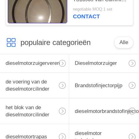
K19 Goedkeuring
negotiable MOQ:1 set
4089500/3631248
CONTACT
populaire categorieën
Alle
dieselmotorzuigerveren
Dieselmotorzuiger
de voering van de
Brandstofinjectorpijp
dieselmotorcilinder
het blok van de
dieselmotorbrandstofinjecto
dieselmotorcilinder
dieselmotor
dieselmotortrapas