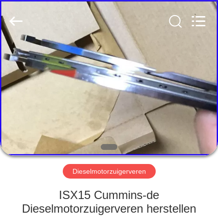
Road
Enterprise
Management
Services
Co.,LTD.
All
Rights
Reserved.
HUIS
PRODUCTEN
OVER
ONS
FABRIEK
TOCHT
Dieselmotorzuigerveren
ISX15 Cummins-de
KWALITEITSCONTROLE
Dieselmotorzuigerveren herstellen