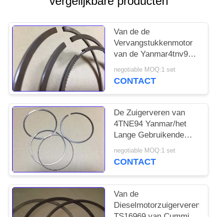
vergelijkbare producten
POLICY
Van de de
Vervangstukkenmotor
van de Yanmar4tnv94
Motor de
negotiable MOQ:1 set
Zuigerveerreeks
CONTACT
129906-22050
De Zuigerveren van
4TNE94 Yanmar/het
Lange Gebruikende
Leven 129901 - 22050
negotiable MOQ:1 set
van de Zuigerzegelring
CONTACT
Van de
Dieselmotorzuigerveren
TS16969 van Cummins