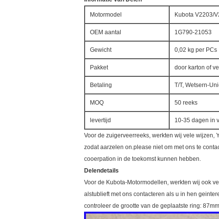
Motormodel
Kubota V2203/V
OEM aantal
1G790-21053
Gewicht
0,02 kg per PCs
Pakket
door karton of v
Betaling
T/T, Wetsern-Uni
MOQ
50 reeks
levertijd
10-35 dagen in 
Voor de zuigerveerreeks, werkten wij vele wijzen, 
zodat aarzelen on.please niet om met ons te cont
cooerpation in de toekomst kunnen hebben.
Delendetails
Voor de Kubota-Motormodellen, werkten wij ook vele
alstublieft met ons contacteren als u in hen geinte
controleer de grootte van de geplaatste ring: