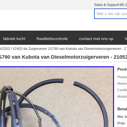
Sales & Support:
86-
fabriek tocht
Kwaliteitscontrole
contact met ons op
V
V2203 / V2403 de Zuigerveren 1G790 van Kubota van Dieselmotorzuigerveren - 
G790 van Kubota van Dieselmotorzuigerveren - 2105
Prod
Plaats
Merkn
Certif
Mode
Beta
Min. b
Prijs: