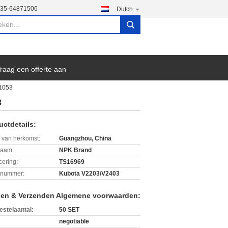
135-64871506
Dutch
search
raag een offerte aan
21053
3
uctdetails:
 van herkomst:
Guangzhou, China
aam:
NPK Brand
icering:
TS16969
lnummer:
Kubota V2203/V2403
len & Verzenden Algemene voorwaarden:
estelaantal:
50 SET
negotiable