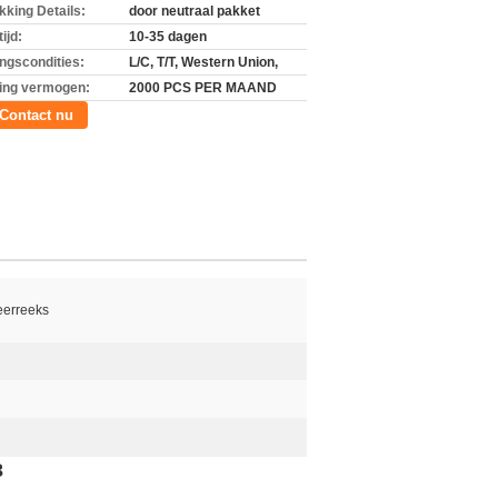
kking Details:
door neutraal pakket
ijd:
10-35 dagen
ingscondities:
L/C, T/T, Western Union,
ing vermogen:
2000 PCS PER MAAND
Contact nu
eerreeks
3