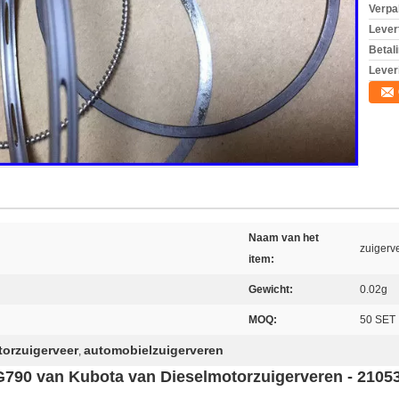
Verpa
Levert
Betal
Lever
Naam van het
zuigerv
item:
Gewicht:
0.02g
MOQ:
50 SET
orzuigerveer
automobielzuigerveren
,
G790 van Kubota van Dieselmotorzuigerveren - 2105