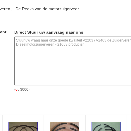
,
rveren
De Reeks van de motorzuigerveer
ment
Direct Stuur uw aanvraag naar ons
(
0
/ 3000)