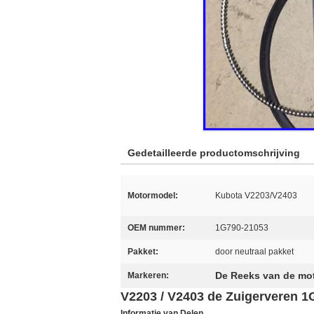
Gedetailleerde productomschrijving
Motormodel:
Kubota V2203/V2403
OEM nummer:
1G790-21053
Pakket:
door neutraal pakket
De Reeks van de mot
Markeren:
V2203 / V2403 de Zuigerveren 1
Informatie van Delen