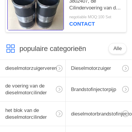
3802407, de
Cilindervoering van de
Motorcilinder van 6CT
negotiable MOQ:100 Set
Cummins
CONTACT
populaire categorieën
Alle
dieselmotorzuigerveren
Dieselmotorzuiger
de voering van de
Brandstofinjectorpijp
dieselmotorcilinder
het blok van de
dieselmotorbrandstofinjecto
dieselmotorcilinder