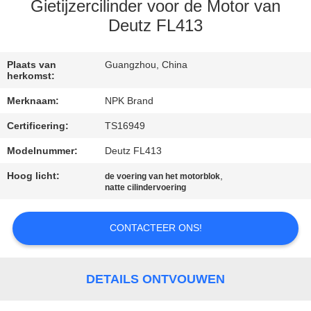
Gietijzercilinder voor de Motor van
CONTACT
Deutz FL413
MET
Plaats van
Guangzhou, China
ONS
herkomst:
OP
Merknaam:
NPK Brand
Certificering:
TS16949
VERZOEK
Modelnummer:
Deutz FL413
OM
Hoog licht:
,
de voering van het motorblok
EEN
natte cilindervoering
CITAAT
CONTACTEER ONS!
SITEMAP
DETAILS ONTVOUWEN
PRIVACY