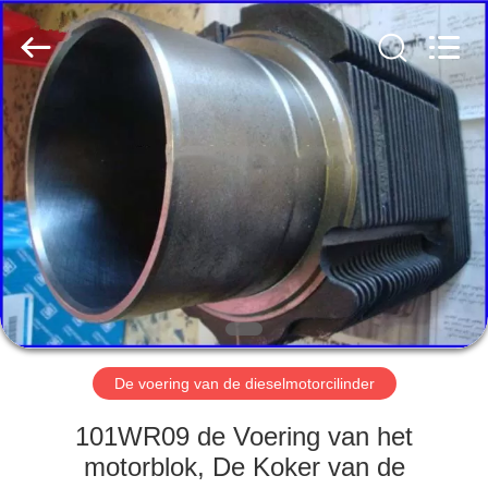
Road
Enterprise
Management
Services
Co.,LTD.
All
Rights
Reserved.
HUIS
PRODUCTEN
OVER
ONS
FABRIEK
TOCHT
De voering van de dieselmotorcilinder
101WR09 de Voering van het
KWALITEITSCONTROLE
motorblok, De Koker van de