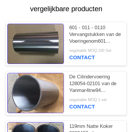
POLICY
vergelijkbare producten
601 - 011 - 0110
Vervangstukken van de
Voeringenom601
Mercedes Benz van de
negotiable MOQ:100 Set
Gietijzercilinder
CONTACT
De Cilindervoering
128054-02101 van de
Yanmar4tne94
Dieselmotor
negotiable MOQ:1 set
VorkheftruckMotoronderdele
CONTACT
119mm Natte Koker